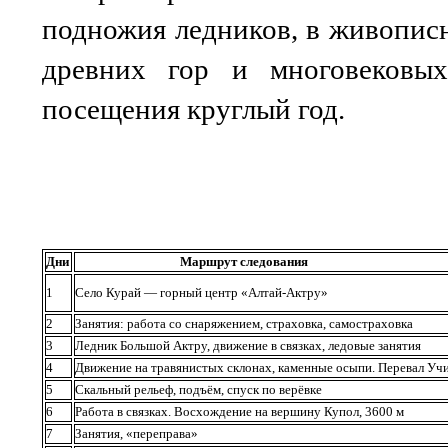
подножия ледников, в живопис
древних гор и многовековы
посещения круглый год.
Дни
Маршрут следования
1
Село Курай — горный центр «Алтай-Актру»
2
Занятия: работа со снаряжением, страховка, самостраховка
3
Ледник Большой Актру, движение в связках, ледовые занятия
4
Движение на травянистых склонах, каменные осыпи. Перевал Учи
5
Скальный рельеф, подъём, спуск по верёвке
6
Работа в связках. Восхождение на вершину Купол, 3600 м
7
Занятия, «переправа»