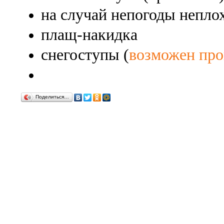
на случай непогоды непло
плащ-накидка
снегоступы (
возможен про
Поделиться…
ДеД Алтай
© 2003 - 2026 Базы отдыха, активные туры.
Блоги
|
Поиск
|
Карта сайта
|
Написать письмо
|
Контакты