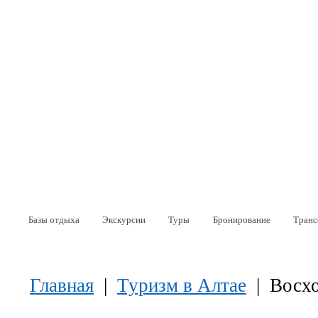
Перейти к основному содержанию
Базы отдыха
Экскурсии
Туры
Бронирование
Транс
Вы здесь
Главная
|
Туризм в Алтае
| Восхо