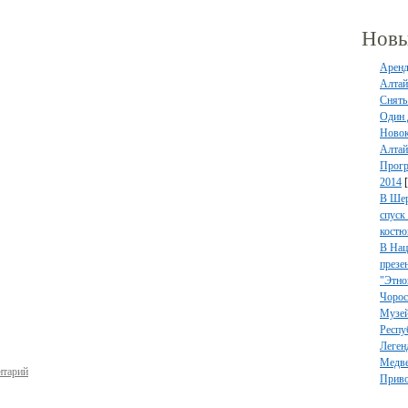
Новы
Аренд
Алтай
Снять
Один 
Новок
Алтай
Прогр
2014
В Шер
спуск
костю
В Нац
презе
"Этно
Чорос
Музей
Респу
Леген
Медве
нтарий
Приво