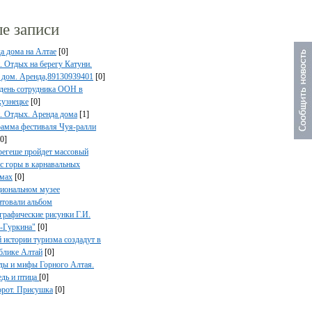
е записи
а дома на Алтае
[0]
. Отдых на берегу Катуни.
 дом. Аренда,89130939401
[0]
день сотрудника ООН в
узнецке
[0]
. Отдых. Аренда дома
[1]
амма фестиваля Чуя-ралли
[0]
егеше пройдет массовый
 с горы в карнавальных
мах
[0]
иональном музее
нтовали альбом
графические рисунки Г.И.
-Гуркина"
[0]
 истории туризма создадут в
блике Алтай
[0]
ды и мифы Горного Алтая.
дь и птица
[0]
рот. Присушка
[0]