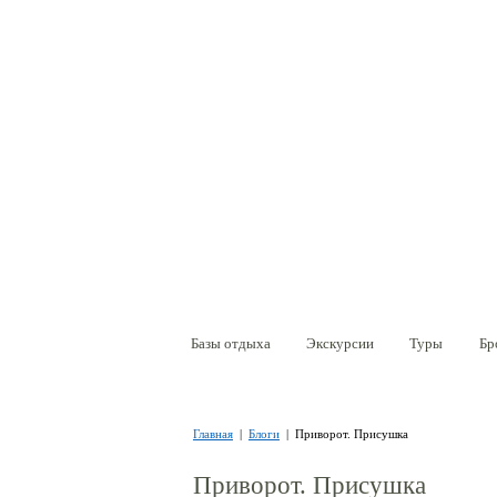
Перейти к основному содержанию
Базы отдыха
Экскурсии
Туры
Бр
Вы здесь
Главная
|
Блоги
| Приворот. Присушка
Приворот. Присушка