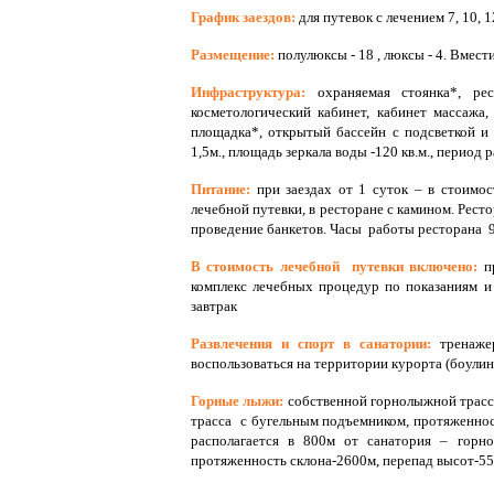
График заездов:
для путевок с лечением 7, 10, 
Размещение:
полулюксы - 18 , люксы - 4.
Вмести
Инфраструктура:
охраняемая стоянка*, ре
косметологический кабинет, кабинет массажа,
площадка*, открытый бассейн с подсветкой и м
1,5м., площадь зеркала воды -120 кв.м., период 
Питание:
при заездах от 1 суток – в стоимос
лечебной путевки, в ресторане с камином. Рест
проведение банкетов. Часы работы ресторана 9.
В стоимость лечебной путевки включено:
п
комплекс лечебных процедур по показаниям и
завтрак
Развлечения и спорт в санатории:
тренаже
воспользоваться на территории курорта (боулинг
Горные лыжи:
собственной горнолыжной трассы
трасса с бугельным подъемником, протяженнос
располагается в 800м от санатория – горно
протяженность склона-2600м, перепад высот-550