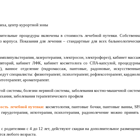
риха, центр курортной зоны
вительные процедуры включены в стоимость лечебной путевки. Собственн
 корпуса. Показания для лечения – стандартные для всех бальнеологическ
мплипульстерапия, лазеротерапия, электросон, электрофорез), кабинет масса
галяторий, кабинет ЛФК, кабинет косметолога со СПА-капсулой, процедурн
я), ванное отделение (гидромассаж, пантовые, радоновые, искусственные
ведут специалисты: физиотерапевт, психотерапевт, рефлексотерапевт, кардиоло
итотерапевт, ароматерапевт.
той системы, болезни нервной системы, заболевания костно-мышечной систе
ыхания, заболевания терапевтического профиля
ость лечебной путевки:
косметология, пантовые бочки, пантовые ванны, SP
,
гирудотерапия, иглотерапия, психотерапия, радонолечение можно принять
 с родителями с 4 до 12 лет, действуют скидки на дополнительное размещени
тся любого возраста.