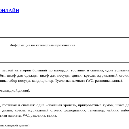
ОНЛАЙН
Информация по категориям проживания
первой категории больший по площади: гостиная и спальня, одна 2спальн
бы, шкаф для одежды, шкаф для посуды, диван, кресла, журнальный столи
ник, набор посуды, кондиционер. Туалетная комната (WC, раковина, ванна).
(раскладной диван).
 гостиная и спальня: одна 2спальная кровать, прикроватные тумбы, шкаф д
диван, кресла, журнальный столик, холодильник, телевизор, чайник, наб
тная комната: WC, раковина, ванна.
(раскладной диван).