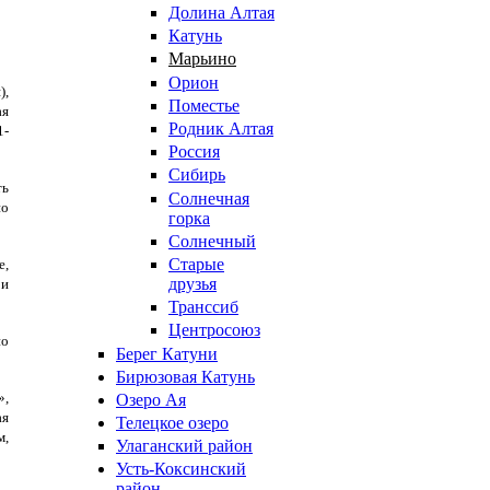
Долина Алтая
Катунь
Марьино
Орион
),
Поместье
ая
Родник Алтая
1-
Россия
Сибирь
ть
Солнечная
но
горка
Солнечный
Старые
е,
друзья
 и
Транссиб
Центросоюз
но
Берег Катуни
Бирюзовая Катунь
»,
Озеро Ая
ая
Телецкое озеро
м,
Улаганский район
Усть-Коксинский
район