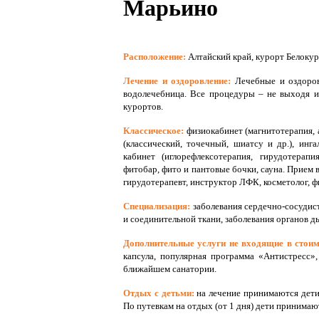
Марьино
Расположение:
Алтайский край, курорт Белоку
Лечение и оздоровление:
Лечебные и оздоро
водолечебница. Все процедуры – не выходя из
курортов.
Классическое:
физиокабинет (магнитотерапия, а
(классический, точечный, шиатсу и др.), ин
кабинет (иглорефлексотерапия, гирудотерапи
фитобар, фито и пантовые бочки, сауна. Прием 
гирудотерапевт, инструктор ЛФК, косметолог, ф
Специализация:
заболевания сердечно-сосудис
и соединительной ткани, заболевания органов д
Дополнительные услуги не входящие в стоим
капсула,
популярная программа «Антистресс»
ближайшем санатории.
Отдых с детьми:
на лечение принимаются дети
По путевкам на отдых (от 1 дня) дети принимаю