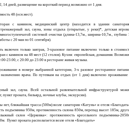
12, 14 дней, размещение на короткий период возможно от 1 дня.
мость 48 (осн.мест).
сторан с камином, медицинский центр (находится в здании санатория
 тренажерный зал, сауна, зоны отдыха (открытые, у реки)*, детская игров
ногоступенчатой системой очистки (длина-13,7м., ширина-10,7м., глубина 
работы с 20 мая по 01 сентября).
ть включен только завтрак, 3-хразовое питание включено только в стоимос
оран с камином на 48 мест (12 столов). Кухня: европейская, домашняя. Возмож
00-23.00, с 20.00 до 23.00 в ресторане живая музыка.
роживание в номере выбранной категории, 3-х разовое ресторанное питани
 назначению врача. По путевкам на отдых (от 1 дня) включено проживание
рный зал, сауна. Всей остальной развлекательной инфраструктурой мож
, пункт проката, бильярд, ночные клубы, экскурсии).
 нет, ближайшая трасса (500м) возле санатория «Катунь» и отеля «Благодать
ть подъемника 950м, протяженность склона 850м, перепад высот 185м, друг
лыжный склон «Церковка»: протяженность кресельного подъемника-2050
м. Пункт проката располагается возле отеля «Благодать»