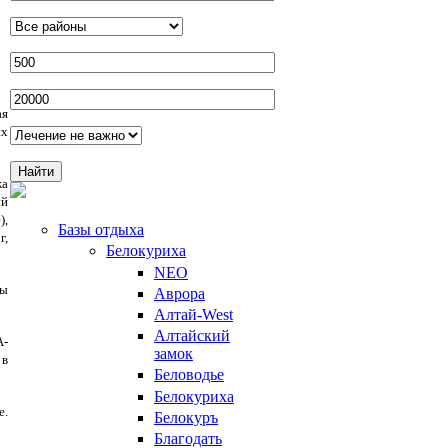
ая
их
жа
ый
),
Базы отдыха
г,
Белокуриха
NEO
мы
Аврора
Алтай-West
Алтайский
A-
замок
 в
Беловодье
Белокуриха
е.
Белокуръ
Благодать