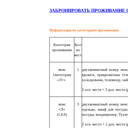
ЗАБРОНИРОВАТЬ ПРОЖИВАНИЕ 
Информация по категориям проживания:
Категория
Кол-
проживания
во
мест
люкс
1
двухкомнатный номер люкс 
1категории
кровать, прикроватные тум
«Л+»
холодильник, телевизор, чай
2 осн. места + 2 доп. места 
люкс
3
двухкомнатный номер люкс,
«Л»
одежды, шкаф для посуды, 
(1,6,9)
посуды, кондиционер. Туале
2 осн. место + 2 доп. места 