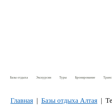
Перейти к основному содержанию
Базы отдыха
Экскурсии
Туры
Бронирование
Транс
Вы здесь
Главная
|
Базы отдыха Алтая
| Те